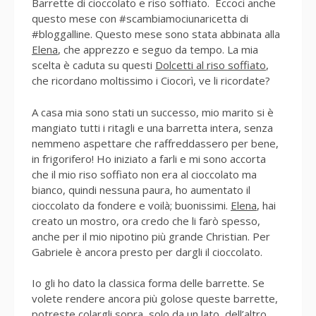
Barrette di cioccolato e riso soffiato. Eccoci anche
questo mese con #scambiamociunaricetta di
#bloggalline. Questo mese sono stata abbinata alla
Elena
, che apprezzo e seguo da tempo. La mia
scelta è caduta su questi
Dolcetti al riso soffiato
,
che ricordano moltissimo i Ciocorì, ve li ricordate?
A casa mia sono stati un successo, mio marito si è
mangiato tutti i ritagli e una barretta intera, senza
nemmeno aspettare che raffreddassero per bene,
in frigorifero! Ho iniziato a farli e mi sono accorta
che il mio riso soffiato non era al cioccolato ma
bianco, quindi nessuna paura, ho aumentato il
cioccolato da fondere e voilà; buonissimi.
Elena
, hai
creato un mostro, ora credo che li farò spesso,
anche per il mio nipotino più grande Christian. Per
Gabriele è ancora presto per dargli il cioccolato.
Io gli ho dato la classica forma delle barrette. Se
volete rendere ancora più golose queste barrette,
potreste colargli sopra, solo da un lato, dell’altro