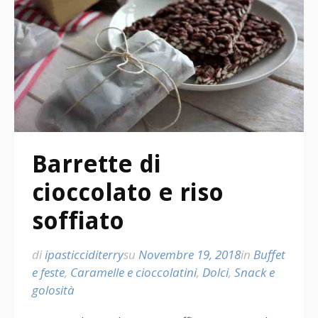
Barrette di
cioccolato e riso
soffiato
di
ipasticciditerry
su
Novembre 19, 2018
in
Buffet
e feste
,
Caramelle e cioccolatini
,
Dolci
,
Snack e
golosità