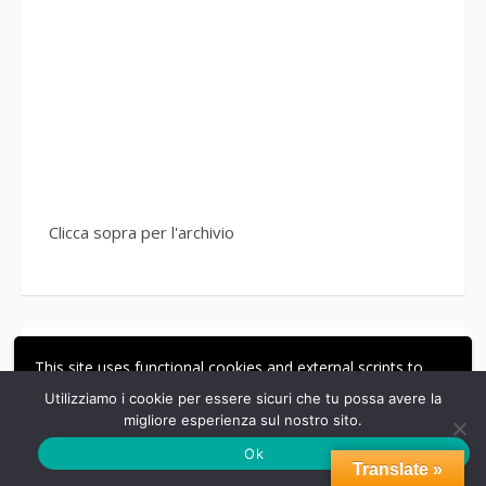
Clicca sopra per l'archivio
Il mio pane fresco
This site uses functional cookies and external scripts to
improve your experience.
Utilizziamo i cookie per essere sicuri che tu possa avere la
migliore esperienza sul nostro sito.
ACCETTA
LE MIE IMPOSTAZIONI
Ok
Translate »