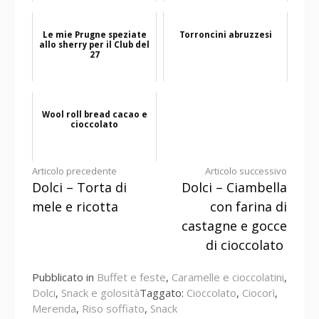
Le mie Prugne speziate
Torroncini abruzzesi
allo sherry per il Club del
27
Wool roll bread cacao e
cioccolato
Continua
Articolo precedente
Articolo successivo
Dolci – Torta di
Dolci – Ciambella
a
mele e ricotta
con farina di
leggere
castagne e gocce
di cioccolato
Pubblicato in
Buffet e feste
,
Caramelle e cioccolatini
,
Dolci
,
Snack e golosità
Taggato:
Cioccolato
,
Ciocorì
,
Merenda
,
Riso soffiato
,
Snack