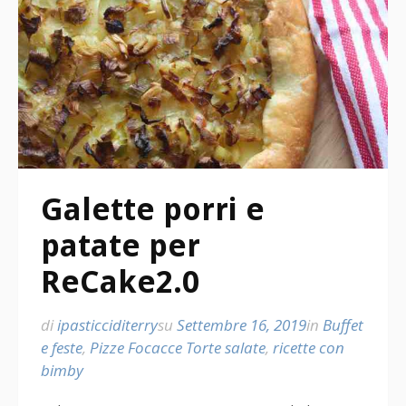
Galette porri e
patate per
ReCake2.0
di
ipasticciditerry
su
Settembre 16, 2019
in
Buffet
e feste
,
Pizze Focacce Torte salate
,
ricette con
bimby