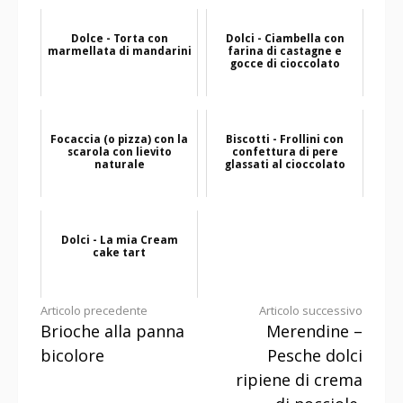
Dolce - Torta con
Dolci - Ciambella con
marmellata di mandarini
farina di castagne e
gocce di cioccolato
Focaccia (o pizza) con la
Biscotti - Frollini con
scarola con lievito
confettura di pere
naturale
glassati al cioccolato
Dolci - La mia Cream
cake tart
Continua
Articolo precedente
Articolo successivo
Brioche alla panna
Merendine –
a
bicolore
Pesche dolci
leggere
ripiene di crema