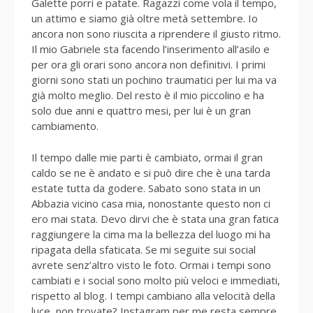
Galette porri e patate. Ragazzi come vola il tempo,
un attimo e siamo già oltre metà settembre. Io
ancora non sono riuscita a riprendere il giusto ritmo.
Il mio Gabriele sta facendo l’inserimento all’asilo e
per ora gli orari sono ancora non definitivi. I primi
giorni sono stati un pochino traumatici per lui ma va
già molto meglio. Del resto è il mio piccolino e ha
solo due anni e quattro mesi, per lui è un gran
cambiamento.
Il tempo dalle mie parti è cambiato, ormai il gran
caldo se ne è andato e si può dire che è una tarda
estate tutta da godere. Sabato sono stata in un
Abbazia vicino casa mia, nonostante questo non ci
ero mai stata. Devo dirvi che è stata una gran fatica
raggiungere la cima ma la bellezza del luogo mi ha
ripagata della sfaticata. Se mi seguite sui social
avrete senz’altro visto le foto. Ormai i tempi sono
cambiati e i social sono molto più veloci e immediati,
rispetto al blog. I tempi cambiano alla velocità della
luce, non trovate? Instagram per me resta sempre