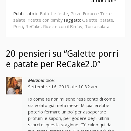
di nocciole
Pubblicato in
Buffet e feste
,
Pizze Focacce Torte
salate
,
ricette con bimby
Taggato:
Galette
,
patate
,
Porri
,
ReCake
,
Ricette con il Bimby
,
Torta salata
20 pensieri su “Galette porri
e patate per ReCake2.0”
Melania
dice:
Settembre 16, 2019 alle 10:32 am
Io come te non mi sono resa conto di come
sia volato già metà mese. Mi piacerebbe
poterlo fermare un po’ per assaporare
profumi e sapori, per godere degli ultimi
scorci di questa stagione. C’è caldo qui da