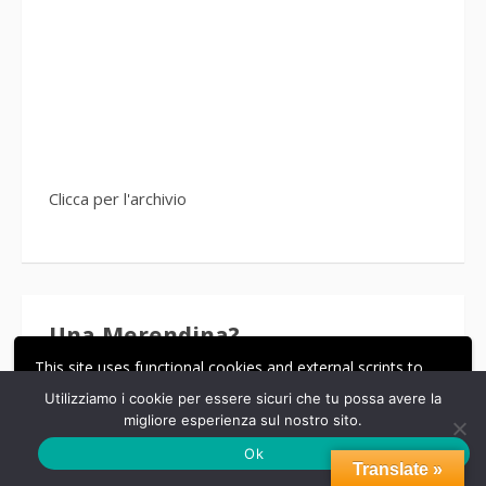
Clicca per l'archivio
Una Merendina?
This site uses functional cookies and external scripts to
improve your experience.
Utilizziamo i cookie per essere sicuri che tu possa avere la
migliore esperienza sul nostro sito.
ACCETTA
LE MIE IMPOSTAZIONI
Ok
Translate »