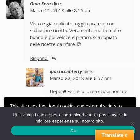
Gaia Sera
dice:
Marzo 21, 2018 alle 8:55 pm
Visto e già replicato, oggi a pranzo, con
spinacini e ricotta. Veramente molto molto
buono e poi veloce e pratico. Già copiato
nelle ricette da rifare 😋
Rispondi
ipasticciditerry
dice:
Marzo 22, 2018 alle 6:57 pm
Ueppa!! Felice io … ma scusa non me
l’hai fatto nemmeno vedere?
Scherzi a parte, sono molto
This site uses functional cookies and external scripts to
contenta ti sia piaciuto. Un bacione
improve your experience.
Utilizziamo i cookie per essere sicuri che tu possa avere la
grande
migliore esperienza sul nostro sito.
ACCETTA
LE MIE IMPOSTAZIONI
Ok
Rispondi
Translate »