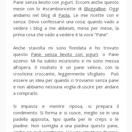
Pane senza lievito con jogurt. Eccomi anche questo
mese con lo #scambioricette di
Bloggalline
. Oggi
andiamo nel blog di
Paola
, Le mie ricette con e
senza. Devo confessarvi una cosa; quando vado a
vedere i blog a me abbinati, mese per mese, la
prima cosa che vado a vedere è la voce “Pane”.
Anche stavolta mi sono fiondata e ho trovato
questo
Pane senza lievito con jogurt
. o Pane
azzimo. Mi ha subito incuriosito e mi sono messa
all’opera. Il risultato è un pane veloce, con la
crosticina croccante, leggermente sfogliato. Può
essere un idea per quando ci troviamo senza pane
e non abbiamo nessuna voglia di uscire per andare
a comprarlo.
Si impasta e mentre riposa, si prepara il
condimento. Si forma e si cuoce, meglio se in una
padella apposita, tipo quella per le creps o le
piadine. Non somiglia a una piadina questo pane,