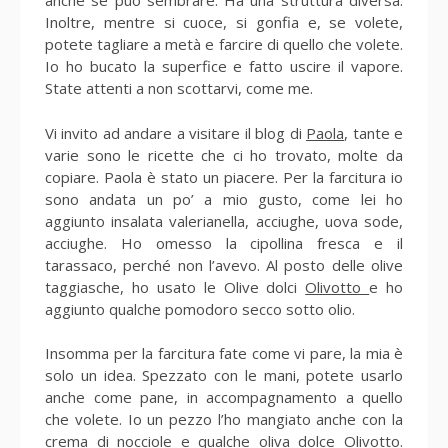
anche se può sembrare. Ha una struttura diversa.
Inoltre, mentre si cuoce, si gonfia e, se volete,
potete tagliare a metà e farcire di quello che volete.
Io ho bucato la superfice e fatto uscire il vapore.
State attenti a non scottarvi, come me.
Vi invito ad andare a visitare il blog di
Paola
, tante e
varie sono le ricette che ci ho trovato, molte da
copiare. Paola è stato un piacere. Per la farcitura io
sono andata un po’ a mio gusto, come lei ho
aggiunto insalata valerianella, acciughe, uova sode,
acciughe. Ho omesso la cipollina fresca e il
tarassaco, perché non l’avevo. Al posto delle olive
taggiasche, ho usato le Olive dolci
Olivotto
e ho
aggiunto qualche pomodoro secco sotto olio.
Insomma per la farcitura fate come vi pare, la mia è
solo un idea. Spezzato con le mani, potete usarlo
anche come pane, in accompagnamento a quello
che volete. Io un pezzo l’ho mangiato anche con la
crema di nocciole e qualche oliva dolce Olivotto.