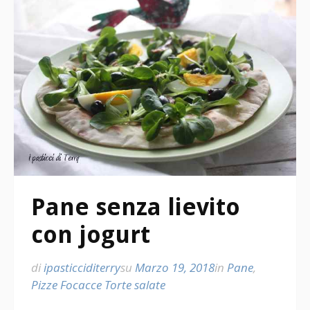
Pane senza lievito
con jogurt
di
ipasticciditerry
su
Marzo 19, 2018
in
Pane
,
Pizze Focacce Torte salate