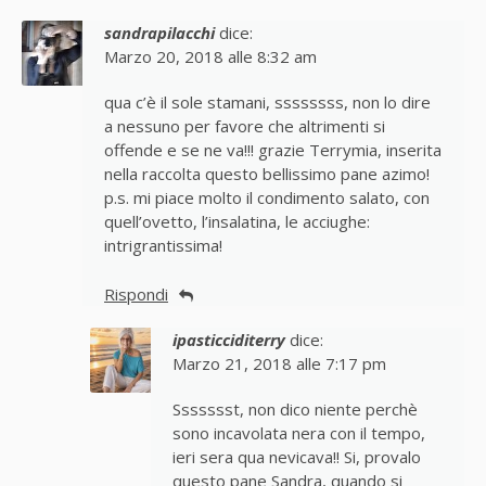
sandrapilacchi
dice:
Marzo 20, 2018 alle 8:32 am
qua c’è il sole stamani, ssssssss, non lo dire
a nessuno per favore che altrimenti si
offende e se ne va!!! grazie Terrymia, inserita
nella raccolta questo bellissimo pane azimo!
p.s. mi piace molto il condimento salato, con
quell’ovetto, l’insalatina, le acciughe:
intrigrantissima!
Rispondi
ipasticciditerry
dice:
Marzo 21, 2018 alle 7:17 pm
Ssssssst, non dico niente perchè
sono incavolata nera con il tempo,
ieri sera qua nevicava!! Si, provalo
questo pane Sandra, quando si