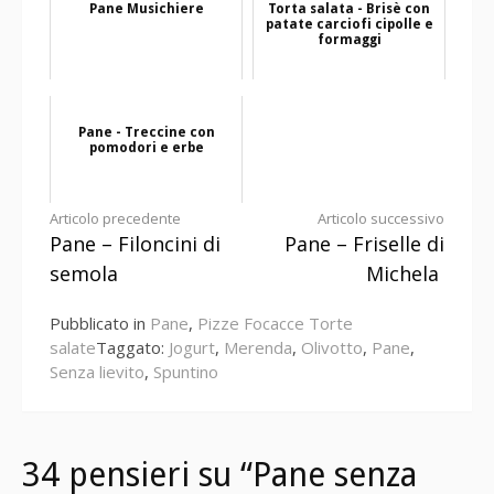
Pane Musichiere
Torta salata - Brisè con
patate carciofi cipolle e
formaggi
Pane - Treccine con
pomodori e erbe
Continua
Articolo precedente
Articolo successivo
Pane – Filoncini di
Pane – Friselle di
a
semola
Michela
leggere
Pubblicato in
Pane
,
Pizze Focacce Torte
salate
Taggato:
Jogurt
,
Merenda
,
Olivotto
,
Pane
,
Senza lievito
,
Spuntino
34 pensieri su “Pane senza