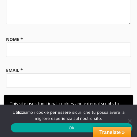
NOME
*
EMAIL
*
SITO WEB
This site uses functional cookies and external scripts to
improve your experience.
Utilizziamo i cookie per essere sicuri che tu possa avere la
migliore esperienza sul nostro sito.
ACCETTA
LE MIE IMPOSTAZIONI
Ok
Translate »
DO IL MIO CONSENSO AFFINCHÈ UN COOKIE SALVI I