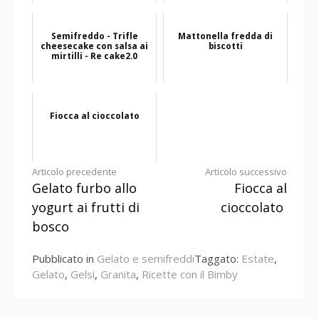
Semifreddo - Trifle
Mattonella fredda di
cheesecake con salsa ai
biscotti
mirtilli - Re cake2.0
Fiocca al cioccolato
Continua
Articolo precedente
Articolo successivo
Gelato furbo allo
Fiocca al
a
yogurt ai frutti di
cioccolato
leggere
bosco
Pubblicato in
Gelato e semifreddi
Taggato:
Estate
,
Gelato
,
Gelsi
,
Granita
,
Ricette con il Bimby