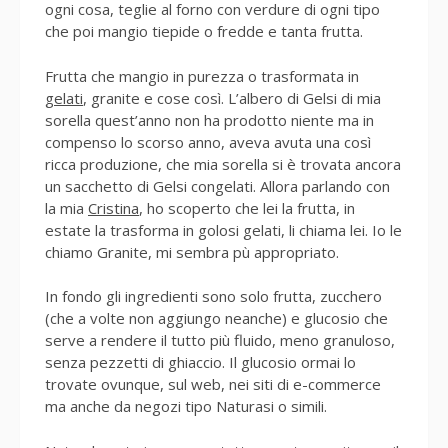
ogni cosa, teglie al forno con verdure di ogni tipo
che poi mangio tiepide o fredde e tanta frutta.
Frutta che mangio in purezza o trasformata in
gelati
, granite e cose così. L’albero di Gelsi di mia
sorella quest’anno non ha prodotto niente ma in
compenso lo scorso anno, aveva avuta una così
ricca produzione, che mia sorella si è trovata ancora
un sacchetto di Gelsi congelati. Allora parlando con
la mia
Cristina
, ho scoperto che lei la frutta, in
estate la trasforma in golosi gelati, li chiama lei. Io le
chiamo Granite, mi sembra pù appropriato.
In fondo gli ingredienti sono solo frutta, zucchero
(che a volte non aggiungo neanche) e glucosio che
serve a rendere il tutto più fluido, meno granuloso,
senza pezzetti di ghiaccio. Il glucosio ormai lo
trovate ovunque, sul web, nei siti di e-commerce
ma anche da negozi tipo Naturasi o simili.