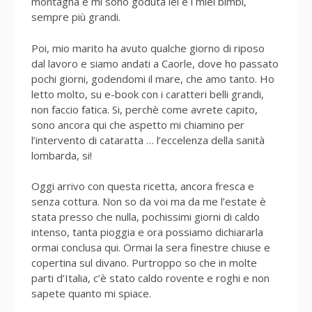
montagna e mi sono goduta lei e i miei bimbi,
sempre più grandi.
Poi, mio marito ha avuto qualche giorno di riposo
dal lavoro e siamo andati a Caorle, dove ho passato
pochi giorni, godendomi il mare, che amo tanto. Ho
letto molto, su e-book con i caratteri belli grandi,
non faccio fatica. Si, perchè come avrete capito,
sono ancora qui che aspetto mi chiamino per
l’intervento di cataratta … l’eccelenza della sanità
lombarda, si!
Oggi arrivo con questa ricetta, ancora fresca e
senza cottura. Non so da voi ma da me l’estate è
stata presso che nulla, pochissimi giorni di caldo
intenso, tanta pioggia e ora possiamo dichiararla
ormai conclusa qui. Ormai la sera finestre chiuse e
copertina sul divano. Purtroppo so che in molte
parti d’Italia, c’è stato caldo rovente e roghi e non
sapete quanto mi spiace.