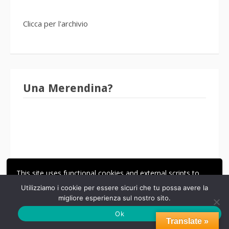
Clicca per l'archivio
Una Merendina?
This site uses functional cookies and external scripts to
improve your experience.
Utilizziamo i cookie per essere sicuri che tu possa avere la
migliore esperienza sul nostro sito.
ACCETTA
LE MIE IMPOSTAZIONI
Ok
Translate »