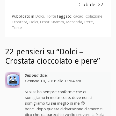
Club del 27
Pubblicato in
Dolci
,
Torte
Taggato:
cacao
,
Colazione
,
Crostata
,
Dolci
,
Ernst Knamm
,
Merenda
,
Pere
,
Torte
22 pensieri su “Dolci –
Crostata cioccolato e pere”
Simona
dice:
Gennaio 18, 2018 alle 11:04 am
Si si si! ho sempre conferme che ci
somigliamo in molte cose, dove non ci
somigliamo tu sei meglio di me 🙂
bene.. dopo questa dichiarazione d’amore ti
dico che: da parecchio voglio provare la frolla