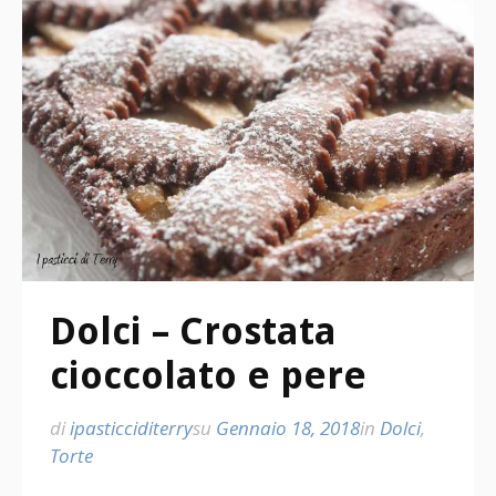
Dolci – Crostata
cioccolato e pere
di
ipasticciditerry
su
Gennaio 18, 2018
in
Dolci
,
Torte