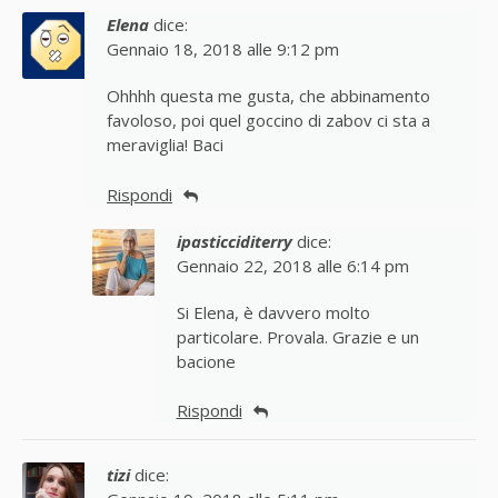
Elena
dice:
Gennaio 18, 2018 alle 9:12 pm
Ohhhh questa me gusta, che abbinamento
favoloso, poi quel goccino di zabov ci sta a
meraviglia! Baci
Rispondi
ipasticciditerry
dice:
Gennaio 22, 2018 alle 6:14 pm
Si Elena, è davvero molto
particolare. Provala. Grazie e un
bacione
Rispondi
tizi
dice: