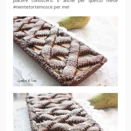
piacere conoscerti. E anche per questo mese
#nientetortemosce per me!