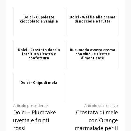
Dolci - Cupolette
Dolci - Waffle alla crema
cioccolato e vaniglia
di nocciole e frutta
Dolci - Crostata doppia
Rusumada ovvero crema
farcitura ricotta e
con vino Le ricette
confettura
dimenticate
Dolci - Chips di mela
Continua
Articolo precedente
Articolo successivo
Dolci – Plumcake
Crostata di mele
a
uvetta e frutti
con Orange
leggere
rossi
marmalade per il