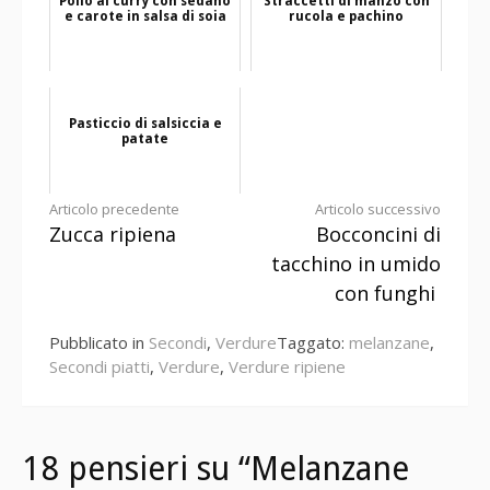
Pollo al curry con sedano
Straccetti di manzo con
e carote in salsa di soia
rucola e pachino
Pasticcio di salsiccia e
patate
Continua
Articolo precedente
Articolo successivo
Zucca ripiena
Bocconcini di
a
tacchino in umido
leggere
con funghi
Pubblicato in
Secondi
,
Verdure
Taggato:
melanzane
,
Secondi piatti
,
Verdure
,
Verdure ripiene
18 pensieri su “Melanzane