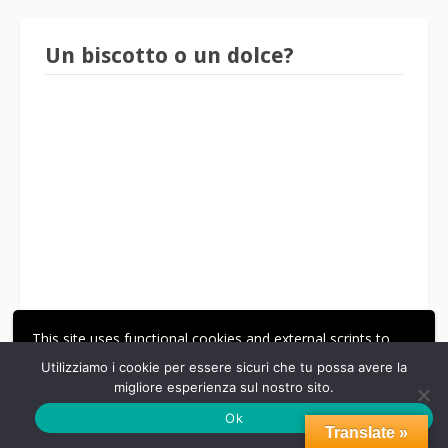
Un biscotto o un dolce?
Clicca sopra per l'archivio
This site uses functional cookies and external scripts to
improve your experience.
Utilizziamo i cookie per essere sicuri che tu possa avere la
migliore esperienza sul nostro sito.
ACCETTA
LE MIE IMPOSTAZIONI
Ok
Translate »