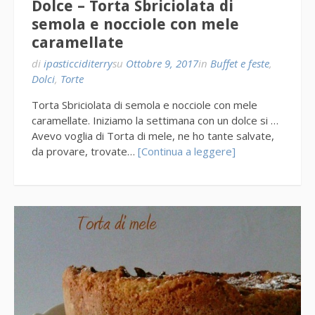
Dolce – Torta Sbriciolata di
semola e nocciole con mele
caramellate
di
ipasticciditerry
su
Ottobre 9, 2017
in
Buffet e feste
,
Dolci
,
Torte
Torta Sbriciolata di semola e nocciole con mele
caramellate. Iniziamo la settimana con un dolce si …
Avevo voglia di Torta di mele, ne ho tante salvate,
da provare, trovate…
[Continua a leggere]