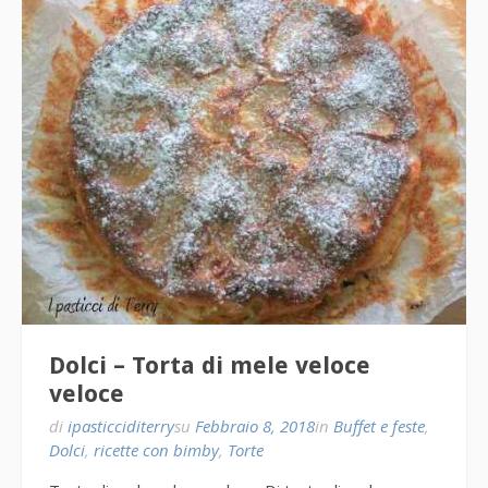
Dolci – Torta di mele veloce
veloce
di
ipasticciditerry
su
Febbraio 8, 2018
in
Buffet e feste
,
Dolci
,
ricette con bimby
,
Torte