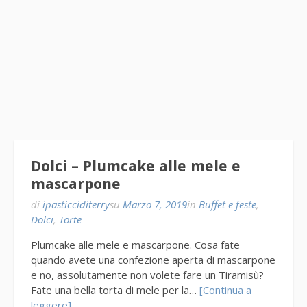
Dolci – Plumcake alle mele e
mascarpone
di
ipasticciditerry
su
Marzo 7, 2019
in
Buffet e feste
,
Dolci
,
Torte
Plumcake alle mele e mascarpone. Cosa fate
quando avete una confezione aperta di mascarpone
e no, assolutamente non volete fare un Tiramisù?
Fate una bella torta di mele per la…
[Continua a
leggere]