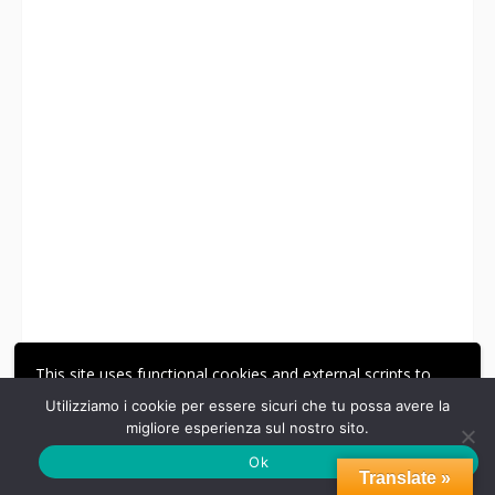
Clicca sopra per l'archivio
This site uses functional cookies and external scripts to
improve your experience.
Utilizziamo i cookie per essere sicuri che tu possa avere la
migliore esperienza sul nostro sito.
ACCETTA
LE MIE IMPOSTAZIONI
Ok
Translate »