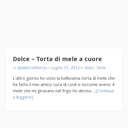
Dolce – Torta di mele a cuore
di
ipasticciditerry
su
Luglio 31, 2012
in
Dolci
,
Torte
L’altro giorno ho visto la bellissima torta di mele che
ha fatto il mio amico Luca di cook e siccome avevo 4
mele che mi giravano nel frigo ho deciso…
[Continua
a leggere]