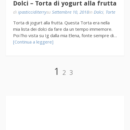
Dolci – Torta di yogurt alla frutta
di
ipasticciditerry
su
Settembre 10, 2018
in
Dolci
,
Torte
Torta di jogurt alla frutta. Questa Torta era nella
mia lista dei dolci da fare da un tempo immemore.
Poi l’ho vista su Ig dalla mia Elena, fonte sempre di…
[Continua a leggere]
Paginazione
Pagina
Pagina
Pagina
1
2
3
degli
articoli