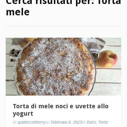
Cerca risultati per:
Torta
mele
Torta di mele noci e uvette allo
yogurt
di
ipasticciditerry
su
Febbraio 6, 2023
in
Dolci
,
Torte