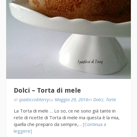
Dolci – Torta di mele
di
ipasticciditerry
su
Maggio 29, 2016
in
Dolci
,
Torte
La Torta di mele … Lo so, ce ne sono già tante in
rete di ricette di Torta di mele ma questa è la mia,
quella che preparo da sempre,…
[Continua a
leggere]