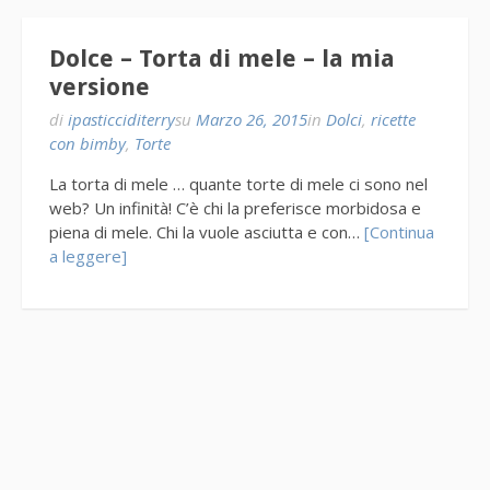
Dolce – Torta di mele – la mia
versione
di
ipasticciditerry
su
Marzo 26, 2015
in
Dolci
,
ricette
con bimby
,
Torte
La torta di mele … quante torte di mele ci sono nel
web? Un infinità! C’è chi la preferisce morbidosa e
piena di mele. Chi la vuole asciutta e con…
[Continua
a leggere]