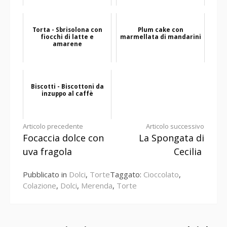
Torta - Sbrisolona con
Plum cake con
fiocchi di latte e
marmellata di mandarini
amarene
Biscotti - Biscottoni da
inzuppo al caffè
Continua
Articolo precedente
Articolo successivo
Focaccia dolce con
La Spongata di
a
uva fragola
Cecilia
leggere
Pubblicato in
Dolci
,
Torte
Taggato:
Cioccolato
,
Colazione
,
Dolci
,
Merenda
,
Torte