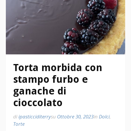
Torta morbida con
stampo furbo e
ganache di
cioccolato
di
ipasticciditerry
su
Ottobre 30, 2023
in
Dolci
,
Torte