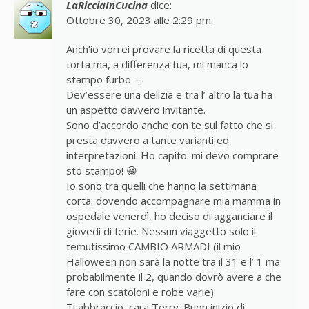
LaRicciaInCucina
dice:
Ottobre 30, 2023 alle 2:29 pm
Anch’io vorrei provare la ricetta di questa
torta ma, a differenza tua, mi manca lo
stampo furbo -.-
Dev’essere una delizia e tra l’ altro la tua ha
un aspetto davvero invitante.
Sono d’accordo anche con te sul fatto che si
presta davvero a tante varianti ed
interpretazioni. Ho capito: mi devo comprare
sto stampo! 😀
Io sono tra quelli che hanno la settimana
corta: dovendo accompagnare mia mamma in
ospedale venerdì, ho deciso di agganciare il
giovedì di ferie. Nessun viaggetto solo il
temutissimo CAMBIO ARMADI (il mio
Halloween non sarà la notte tra il 31 e l’ 1 ma
probabilmente il 2, quando dovrò avere a che
fare con scatoloni e robe varie).
Ti abbraccio, cara Terry. Buon inizio di