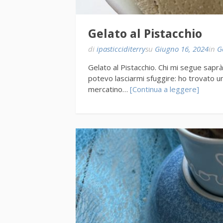
Gelato al Pistacchio
di
ipasticciditerry
su
Giugno 16, 2024
in
G
Gelato al Pistacchio. Chi mi segue sapr
potevo lasciarmi sfuggire: ho trovato u
mercatino…
[Continua a leggere]