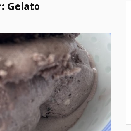
r:
Gelato