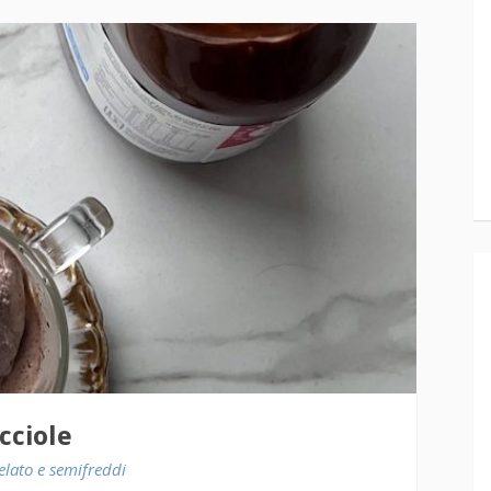
cciole
elato e semifreddi