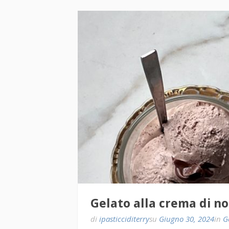
Gelato alla crema di no
di
ipasticciditerry
su
Giugno 30, 2024
in
G