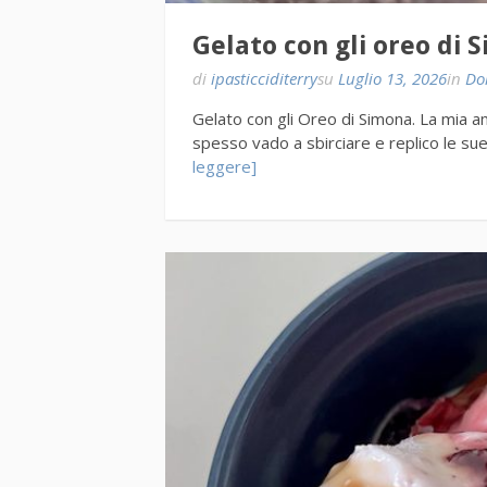
Gelato con gli oreo di 
di
ipasticciditerry
su
Luglio 13, 2026
in
Dol
Gelato con gli Oreo di Simona. La mia am
spesso vado a sbirciare e replico le s
leggere]