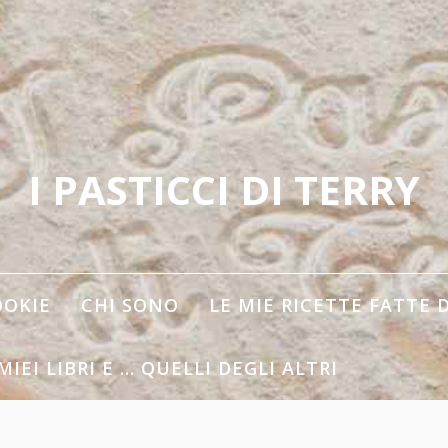
I PASTICCI DI TERRY
OOKIE
CHI SONO
LE MIE RICETTE FATTE 
 MIEI LIBRI E … QUELLI DEGLI ALTRI